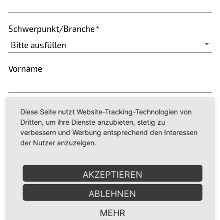
Schwerpunkt/Branche
*
Vorname
Name
*
Diese Seite nutzt Website-Tracking-Technologien von
Dritten, um ihre Dienste anzubieten, stetig zu
verbessern und Werbung entsprechend den Interessen
der Nutzer anzuzeigen.
Bitte kontaktieren Sie mich
Straße/Hausnr.
*
AKZEPTIEREN
ABLEHNEN
PLZ/Ort
*
MEHR