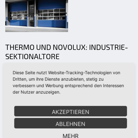
THERMO UND NOVOLUX: INDUSTRIE-
SEKTIONALTORE
Industrie-Sektionaltore punkten mit ihrer besonders
Diese Seite nutzt Website-Tracking-Technologien von
platzsparenden Funktionsweise. Da die Sektionen mit
Dritten, um ihre Dienste anzubieten, stetig zu
Scharnieren verbunden sind, lassen sie sich flexibel
verbessern und Werbung entsprechend den Interessen
Sektion für Sektion unter die Decke schieben. So
der Nutzer anzuzeigen.
beanspruchen sie beim Öffnen keinen Platz vor der
Halle und nehmen innen kaum etwas von der
AKZEPTIEREN
Durchgangshöhe.
ABLEHNEN
Novoferm Industrie-Sektionaltore stehen in den
Versionen Thermo und NovoLux zur Verfügung. Die
MEHR