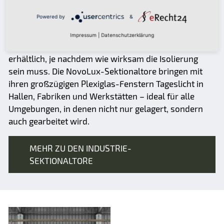
Thermo Tore wurden für Anwendungsbereiche
Powered by
&
konstruiert, in denen die Temperatur konstant
gehalten werden muss, beispielsweise in Kühlhallen.
Impressum
|
Datenschutzerklärung
Sie sind mit drei verschiedenen Paneelstärken
erhältlich, je nachdem wie wirksam die Isolierung
sein muss. Die NovoLux-Sektionaltore bringen mit
ihren großzügigen Plexiglas-Fenstern Tageslicht in
Hallen, Fabriken und Werkstätten – ideal für alle
Umgebungen, in denen nicht nur gelagert, sondern
auch gearbeitet wird.
MEHR ZU DEN INDUSTRIE-
SEKTIONALTORE